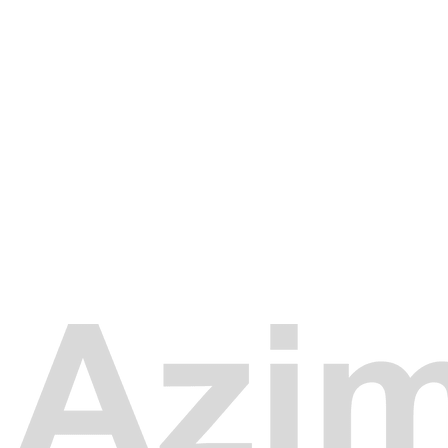
Frota Moderna
Veículos constantemente renovados e preparados para
atender empresas, eventos, transfers e viagens com
qualidade.
Excelência
Nosso compromisso é superar expectativas,
oferecendo um transporte eficiente, confiável e com
alto padrão de qualidade.